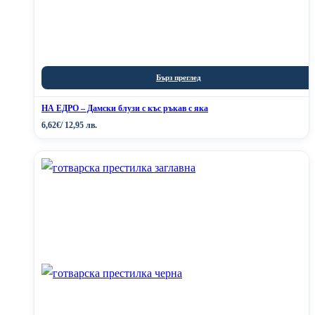
Бърз преглед
НА ЕДРО – Дамски блузи с къс ръкав с яка
6,62
€
/ 12,95 лв.