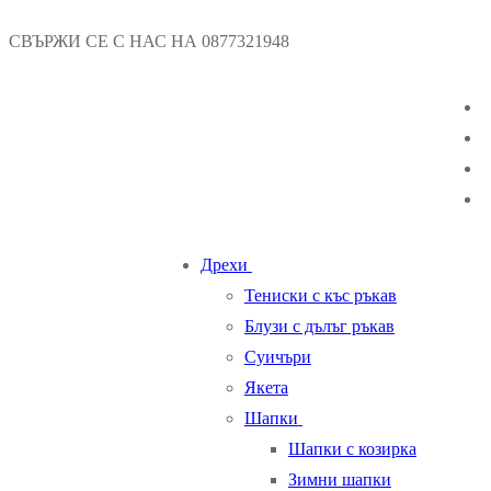
Пропуснете
Меню
Затваряне
СВЪРЖИ СЕ С НАС НА 0877321948
към
съдържанието
Дрехи
Тениски с къс ръкав
Блузи с дълъг ръкав
Суичъри
Якета
Шапки
Шапки с козирка
Зимни шапки