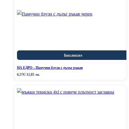
Бърз преглед
НА ЕДРО – Памучни блузи с дълъг ръкав
6,57
€
/ 12,85 лв.