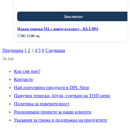
Бърз преглед
Мъжки тениски 5XL с повече плътност – НА ЕДРО
7,70
€
/ 15,06 лв.
Предишна
1
2
3
4
5
6
Следваща
Разделяне
За нас
на
Кои сме ние?
публикациите
Контакти
на
Най-популярни продукти в DPL Shop
Памучни тениски, блузи, суичъри на ТОП цени
страници
Политика за поверителност
Реализирани проекти за наши клиенти
Указания за грижа и поддръжка на продуктите