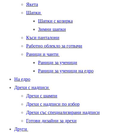
Якета
Шапки
Шапки с козирка
Зимни шапки
Къси панталони
Работно облекло за готвачи
Раници и чанти
Раници за ученици
Раници за ученици на едро
На едро
Дрехи с надписи
Дрехи с щампи
Дрехи с надписи по избор
Дрехи със специализирани надписи
Готови дизайни за дрехи
Други