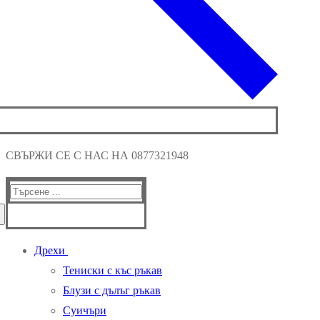
СВЪРЖИ СЕ С НАС НА 0877321948
Търсене
за:
Дрехи
Тениски с къс ръкав
Блузи с дълъг ръкав
Суичъри