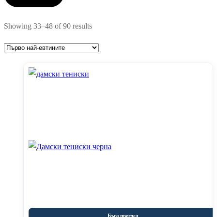
Sorted
Showing 33–48 of 90 results
by
price:
low
to
high
Бърз преглед