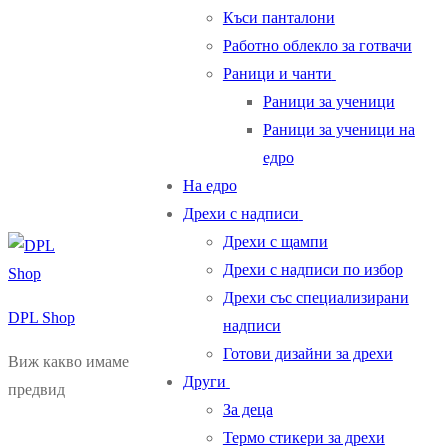
Къси панталони
Работно облекло за готвачи
Раници и чанти
Раници за ученици
Раници за ученици на
едро
На едро
Дрехи с надписи
Дрехи с щампи
Дрехи с надписи по избор
Дрехи със специализирани
DPL Shop
надписи
Готови дизайни за дрехи
Виж какво имаме
Други
предвид
За деца
Термо стикери за дрехи