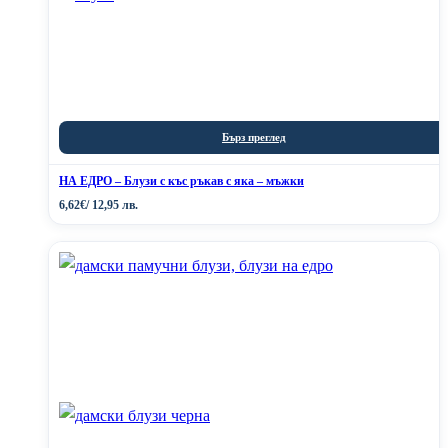
Бърз преглед
НА ЕДРО – Блузи с къс ръкав с яка – мъжки
6,62
€
/ 12,95 лв.