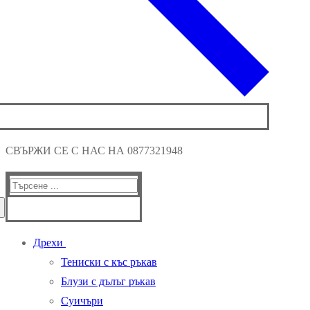
СВЪРЖИ СЕ С НАС НА 0877321948
Търсене
за:
Дрехи
Тениски с къс ръкав
Блузи с дълъг ръкав
Суичъри