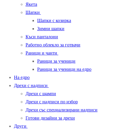
Якета
Шапки
Шапки с козирка
Зимни шапки
Къси панталони
Работно облекло за готвачи
Раници и чанти
Раници за ученици
Раници за ученици на едро
На едро
Дрехи с надписи
Дрехи с щампи
Дрехи с надписи по избор
Дрехи със специализирани надписи
Готови дизайни за дрехи
Други