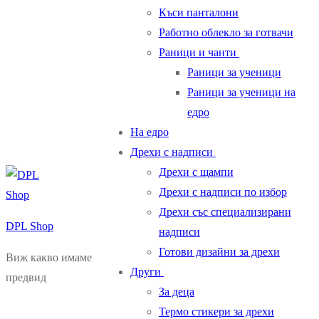
Къси панталони
Работно облекло за готвачи
Раници и чанти
Раници за ученици
Раници за ученици на
едро
На едро
Дрехи с надписи
Дрехи с щампи
Дрехи с надписи по избор
Дрехи със специализирани
DPL Shop
надписи
Готови дизайни за дрехи
Виж какво имаме
Други
предвид
За деца
Термо стикери за дрехи