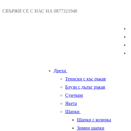
Пропуснете
Меню
Затваряне
СВЪРЖИ СЕ С НАС НА 0877321948
към
съдържанието
Дрехи
Тениски с къс ръкав
Блузи с дълъг ръкав
Суичъри
Якета
Шапки
Шапки с козирка
Зимни шапки