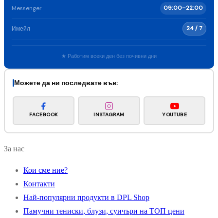
Messenger
09:00–22:00
Имейл
24 / 7
★ Работим всеки ден без почивни дни
Можете да ни последвате във:
FACEBOOK
INSTAGRAM
YOUTUBE
За нас
Кои сме ние?
Контакти
Най-популярни продукти в DPL Shop
Памучни тениски, блузи, суичъри на ТОП цени